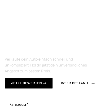
Der direkte Weg zum
besten Angebot
Verkaufe dein Auto einfach schnell und
unkompliziert. Hol dir jetzt dein unverbindliches
Angebot zum besten Preis.
JETZT BEWERTEN
UNSER BESTAND
Fahrzeug *