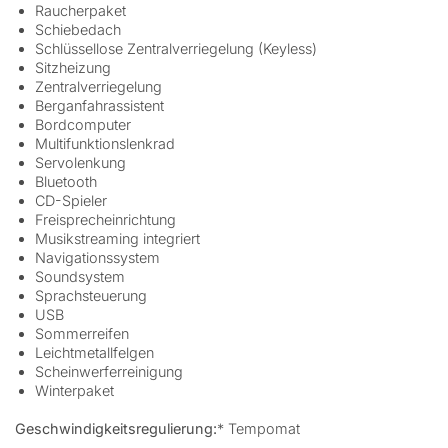
Raucherpaket
Schiebedach
Schlüssellose Zentralverriegelung (Keyless)
Sitzheizung
Zentralverriegelung
Berganfahrassistent
Bordcomputer
Multifunktionslenkrad
Servolenkung
Bluetooth
CD-Spieler
Freisprecheinrichtung
Musikstreaming integriert
Navigationssystem
Soundsystem
Sprachsteuerung
USB
Sommerreifen
Leichtmetallfelgen
Scheinwerferreinigung
Winterpaket
Geschwindigkeitsregulierung:
* Tempomat