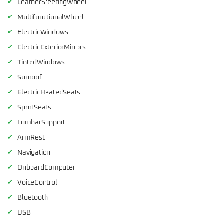
✔
LeatherSteeringWheel
✔
MultifunctionalWheel
✔
ElectricWindows
✔
ElectricExteriorMirrors
✔
TintedWindows
✔
Sunroof
✔
ElectricHeatedSeats
✔
SportSeats
✔
LumbarSupport
✔
ArmRest
✔
Navigation
✔
OnboardComputer
✔
VoiceControl
✔
Bluetooth
✔
USB