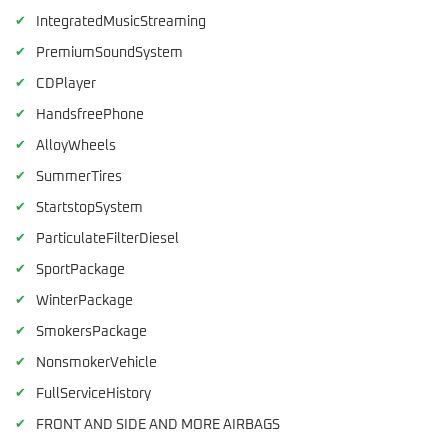
✔
IntegratedMusicStreaming
✔
PremiumSoundSystem
✔
CDPlayer
✔
HandsfreePhone
✔
AlloyWheels
✔
SummerTires
✔
StartstopSystem
✔
ParticulateFilterDiesel
✔
SportPackage
✔
WinterPackage
✔
SmokersPackage
✔
NonsmokerVehicle
✔
FullServiceHistory
✔
FRONT AND SIDE AND MORE AIRBAGS