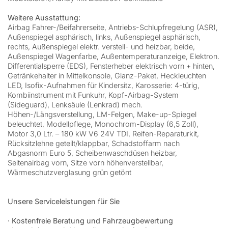
Weitere Ausstattung:
Airbag Fahrer-/Beifahrerseite, Antriebs-Schlupfregelung (ASR),
Außenspiegel asphärisch, links, Außenspiegel asphärisch,
rechts, Außenspiegel elektr. verstell- und heizbar, beide,
Außenspiegel Wagenfarbe, Außentemperaturanzeige, Elektron.
Differentialsperre (EDS), Fensterheber elektrisch vorn + hinten,
Getränkehalter in Mittelkonsole, Glanz-Paket, Heckleuchten
LED, Isofix-Aufnahmen für Kindersitz, Karosserie: 4-türig,
Kombiinstrument mit Funkuhr, Kopf-Airbag-System
(Sideguard), Lenksäule (Lenkrad) mech.
Höhen-/Längsverstellung, LM-Felgen, Make-up-Spiegel
beleuchtet, Modellpflege, Monochrom-Display (6,5 Zoll),
Motor 3,0 Ltr. – 180 kW V6 24V TDI, Reifen-Reparaturkit,
Rücksitzlehne geteilt/klappbar, Schadstoffarm nach
Abgasnorm Euro 5, Scheibenwaschdüsen heizbar,
Seitenairbag vorn, Sitze vorn höhenverstellbar,
Wärmeschutzverglasung grün getönt
Unsere Serviceleistungen für Sie
· Kostenfreie Beratung und Fahrzeugbewertung