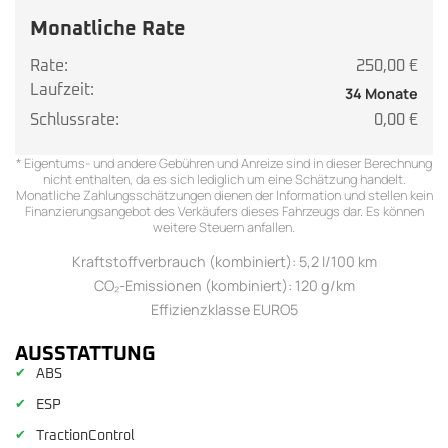
Monatliche Rate
Rate:
250,00 €
Laufzeit:
34 Monate
Schlussrate:
0,00 €
* Eigentums- und andere Gebühren und Anreize sind in dieser Berechnung
nicht enthalten, da es sich lediglich um eine Schätzung handelt.
Monatliche Zahlungsschätzungen dienen der Information und stellen kein
Finanzierungsangebot des Verkäufers dieses Fahrzeugs dar. Es können
weitere Steuern anfallen.
Kraftstoffverbrauch (kombiniert): 5,2 l/100 km
CO₂-Emissionen (kombiniert): 120 g/km
Effizienzklasse EURO5
AUSSTATTUNG
✔
ABS
✔
ESP
✔
TractionControl