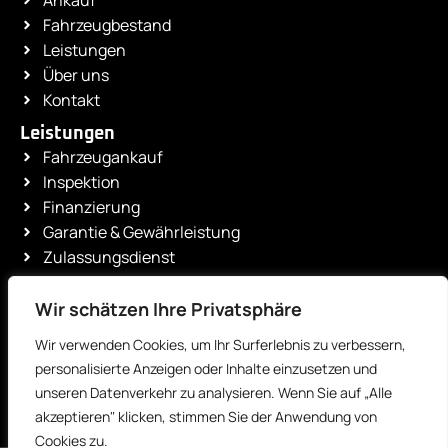
Fahrzeugbestand
Leistungen
Über uns
Kontakt
Leistungen
Fahrzeugankauf
Inspektion
Finanzierung
Garantie & Gewährleistung
Zulassungsdienst
Unser Showroom
Wir schätzen Ihre Privatsphäre
Rechtliches
Impressum
Wir verwenden Cookies, um Ihr Surferlebnis zu verbessern,
Datenschutz
personalisierte Anzeigen oder Inhalte einzusetzen und
unseren Datenverkehr zu analysieren. Wenn Sie auf „Alle
akzeptieren" klicken, stimmen Sie der Anwendung von
Cookies zu.