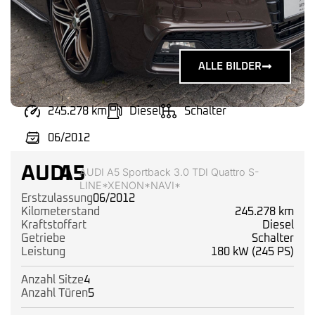
ALLE BILDER
245.278 km
Diesel
Schalter
06/2012
AUDI
A5
AUDI A5 Sportback 3.0 TDI Quattro S-
LINE*XENON*NAVI*
Erstzulassung
06/2012
Kilometerstand
245.278 km
Kraftstoffart
Diesel
Getriebe
Schalter
Leistung
180 kW (245 PS)
Anzahl Sitze
4
Anzahl Türen
5