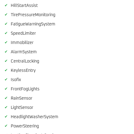
✔
HillStartAssist
✔
TirePressureMonitoring
✔
FatigueWarningSystem
✔
SpeedLimiter
✔
Immobilizer
✔
AlarmSystem
✔
CentralLocking
✔
KeylessEntry
✔
Isofix
✔
FrontFogLights
✔
RainSensor
✔
LightSensor
✔
HeadlightWasherSystem
✔
PowerSteering