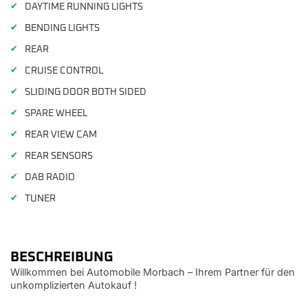
✔
DAYTIME RUNNING LIGHTS
✔
BENDING LIGHTS
✔
REAR
✔
CRUISE CONTROL
✔
SLIDING DOOR BOTH SIDED
✔
SPARE WHEEL
✔
REAR VIEW CAM
✔
REAR SENSORS
✔
DAB RADIO
✔
TUNER
BESCHREIBUNG
Willkommen bei Automobile Morbach – Ihrem Partner für den
unkomplizierten Autokauf !