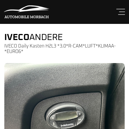
IVECO
ANDERE
IVECO Daily Kasten H2L3 *3.0*R-CAM*LUFT*KLIMAA-
*EURO6*