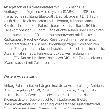
Ablagefach auf Armaturentafel mit USB-Anschluss,
Audiosystem: Digitales Audiosystem (DAB+) mit USB und
Freisprecheinrichtung Bluetooth, Dachablage mit DIN-Fach
zusätzlich, Holzfussboden im Laderaum, Klimaautomatik,
Komfort-Kopfstützen Fahrgastraum, Kraftstofftank: 90 Ltr.,
Kältekompressor 170 ccm, Ladeleuchte außen über Hecktüren,
Laderaumleuchte LED, Laderaumtrennwand mit Fenster,
Radkappen, Raucher-Paket, Reserverad in Fahrbereifung,
Reserveradhalter zwischen Bodenlängsträger, Schiebetüren
Lade-/Fahrgastraum links und rechts mit Schiebefenster rechts,
Sitze im Fahrerhaus: Fahrersitz Luxus, Verkleidung im
Lade-/FG-Raum: Hartfaser halbhoch (40 cm), Zusatzheizung
(Warmwasser) mit Zeitsteuerung
Weitere Ausstattung:
Airbag Fahrerseite, Anhängersteckdose Vorbereitung, Antriebs-
Schlupfregelung (ASR), Ausführung: S-Reihe, Auspuffrohr
seitlich links, Außenspiegel elektr. verstell- und heizbar,
Bremsassistent, Deckenleuchte im Laderaum, Elektr.
Bremskraftverteilung, Federung Vorderachse: Querblattfeder,
Flügeltüren am Heck, Frontscheibe und Seitenscheiben getönt,