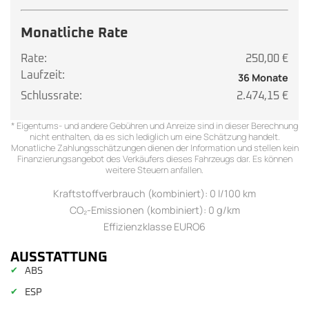
Monatliche Rate
Rate:
250,00 €
Laufzeit:
36 Monate
Schlussrate:
2.474,15 €
* Eigentums- und andere Gebühren und Anreize sind in dieser Berechnung
nicht enthalten, da es sich lediglich um eine Schätzung handelt.
Monatliche Zahlungsschätzungen dienen der Information und stellen kein
Finanzierungsangebot des Verkäufers dieses Fahrzeugs dar. Es können
weitere Steuern anfallen.
Kraftstoffverbrauch (kombiniert): 0 l/100 km
CO₂-Emissionen (kombiniert): 0 g/km
Effizienzklasse EURO6
AUSSTATTUNG
✔
ABS
✔
ESP