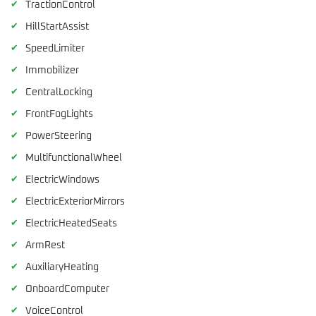
✔
TractionControl
✔
HillStartAssist
✔
SpeedLimiter
✔
Immobilizer
✔
CentralLocking
✔
FrontFogLights
✔
PowerSteering
✔
MultifunctionalWheel
✔
ElectricWindows
✔
ElectricExteriorMirrors
✔
ElectricHeatedSeats
✔
ArmRest
✔
AuxiliaryHeating
✔
OnboardComputer
✔
VoiceControl