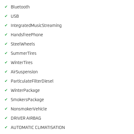
✔
Bluetooth
✔
USB
✔
IntegratedMusicStreaming
✔
HandsfreePhone
✔
SteelWheels
✔
SummerTires
✔
WinterTires
✔
AirSuspension
✔
ParticulateFilterDiesel
✔
WinterPackage
✔
SmokersPackage
✔
NonsmokerVehicle
✔
DRIVER AIRBAG
✔
AUTOMATIC CLIMATISATION