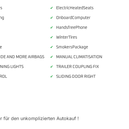
ws
ElectricHeatedSeats
✔
ing
OnboardComputer
✔
HandsfreePhone
✔
WinterTires
✔
e
SmokersPackage
✔
IDE AND MORE AIRBAGS
MANUAL CLIMATISATION
✔
NING LIGHTS
TRAILER COUPLING FIX
✔
ROL
SLIDING DOOR RIGHT
✔
 für den unkomplizierten Autokauf !