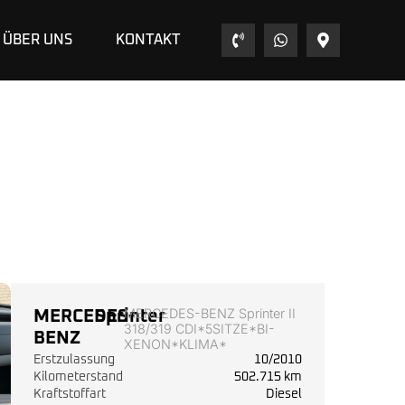
ÜBER UNS
KONTAKT
MERCEDES-BENZ Sprinter II
MERCEDES-
Sprinter
318/319 CDI*5SITZE*BI-
BENZ
XENON*KLIMA*
Erstzulassung
10/2010
Kilometerstand
502.715 km
Kraftstoffart
Diesel