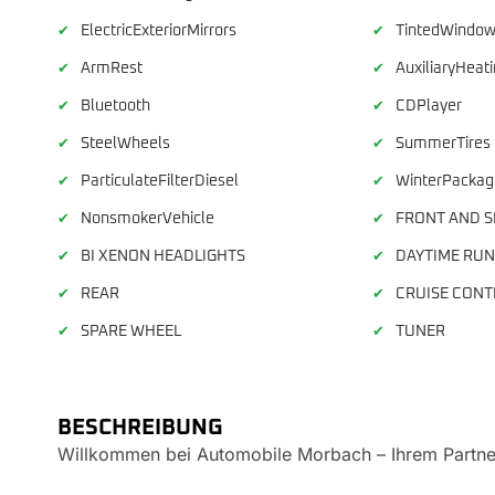
ElectricExteriorMirrors
TintedWindo
✔
✔
ArmRest
AuxiliaryHeat
✔
✔
Bluetooth
CDPlayer
✔
✔
SteelWheels
SummerTires
✔
✔
ParticulateFilterDiesel
WinterPackag
✔
✔
NonsmokerVehicle
FRONT AND S
✔
✔
BI XENON HEADLIGHTS
DAYTIME RUN
✔
✔
REAR
CRUISE CONT
✔
✔
SPARE WHEEL
TUNER
✔
✔
BESCHREIBUNG
Willkommen bei Automobile Morbach – Ihrem Partner