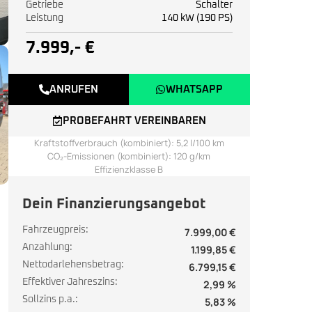
Getriebe
Schalter
Leistung
140 kW (190 PS)
7.999,- €
ANRUFEN
WHATSAPP
PROBEFAHRT VEREINBAREN
Kraftstoffverbrauch (kombiniert): 5,2 l/100 km
CO₂-Emissionen (kombiniert): 120 g/km
Effizienzklasse B
Dein Finanzierungsangebot
Fahrzeugpreis:
7.999,00 €
Anzahlung:
1.199,85 €
Nettodarlehensbetrag:
6.799,15 €
Effektiver Jahreszins:
2,99 %
Sollzins p.a.:
5,83 %