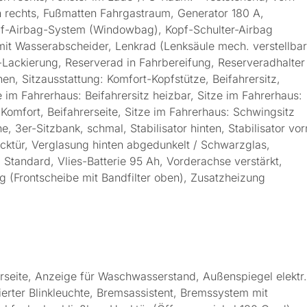
n rechts, Fußmatten Fahrgastraum, Generator 180 A,
opf-Airbag-System (Windowbag), Kopf-Schulter-Airbag
r mit Wasserabscheider, Lenkrad (Lenksäule mech. verstellbar
ic-Lackierung, Reserverad in Fahrbereifung, Reserveradhalter
n, Sitzausstattung: Komfort-Kopfstütze, Beifahrersitz,
e im Fahrerhaus: Beifahrersitz heizbar, Sitze im Fahrerhaus:
 Komfort, Beifahrerseite, Sitze im Fahrerhaus: Schwingsitz
, 3er-Sitzbank, schmal, Stabilisator hinten, Stabilisator vor
ecktür, Verglasung hinten abgedunkelt / Schwarzglas,
tandard, Vlies-Batterie 95 Ah, Vorderachse verstärkt,
 (Frontscheibe mit Bandfilter oben), Zusatzheizung
rseite, Anzeige für Waschwasserstand, Außenspiegel elektr.
rierter Blinkleuchte, Bremsassistent, Bremssystem mit