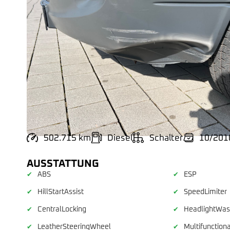
502.715 km
Diesel
Schalter
10/201
AUSSTATTUNG
ABS
ESP
✔
✔
HillStartAssist
SpeedLimiter
✔
✔
CentralLocking
HeadlightWa
✔
✔
LeatherSteeringWheel
Multifunction
✔
✔