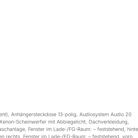
stent), Anhängersteckdose 13-polig, Audiosystem Audio 20
Xenon-Scheinwerfer mit Abbiegelicht, Dachverkleidung,
aschanlage, Fenster im Lade-/FG-Raum: – feststehend, hint
ten rechts, Fenster im Lade-/FG-Raum: – feststehend, vorn