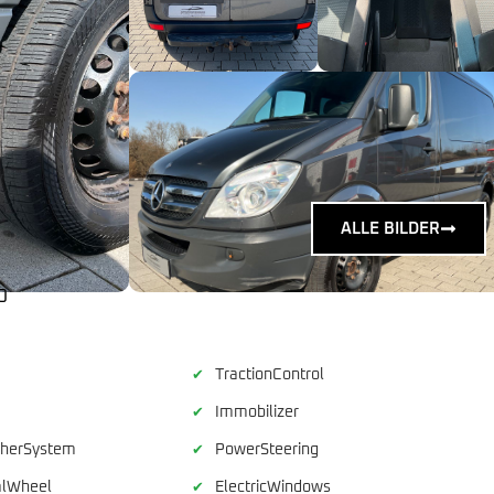
ALLE BILDER
0
TractionControl
✔
Immobilizer
✔
sherSystem
PowerSteering
✔
alWheel
ElectricWindows
✔