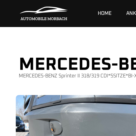
HOME
ANK
MERCEDES-B
MERCEDES-BENZ Sprinter II 318/319 CDI*5SITZE*B