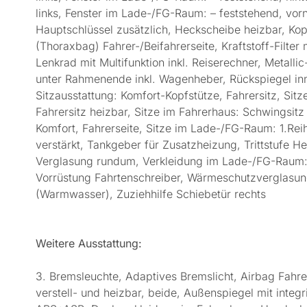
links, Fenster im Lade-/FG-Raum: – feststehend, vor
Hauptschlüssel zusätzlich, Heckscheibe heizbar, K
(Thoraxbag) Fahrer-/Beifahrerseite, Kraftstoff-Filte
Lenkrad mit Multifunktion inkl. Reiserechner, Metall
unter Rahmenende inkl. Wagenheber, Rückspiegel inne
Sitzausstattung: Komfort-Kopfstütze, Fahrersitz, Sitz
Fahrersitz heizbar, Sitze im Fahrerhaus: Schwingsitz
Komfort, Fahrerseite, Sitze im Lade-/FG-Raum: 1.Reihe
verstärkt, Tankgeber für Zusatzheizung, Trittstufe H
Verglasung rundum, Verkleidung im Lade-/FG-Raum: S
Vorrüstung Fahrtenschreiber, Wärmeschutzverglasung
(Warmwasser), Zuziehhilfe Schiebetür rechts
Weitere Ausstattung:
3. Bremsleuchte, Adaptives Bremslicht, Airbag Fahre
verstell- und heizbar, beide, Außenspiegel mit integ