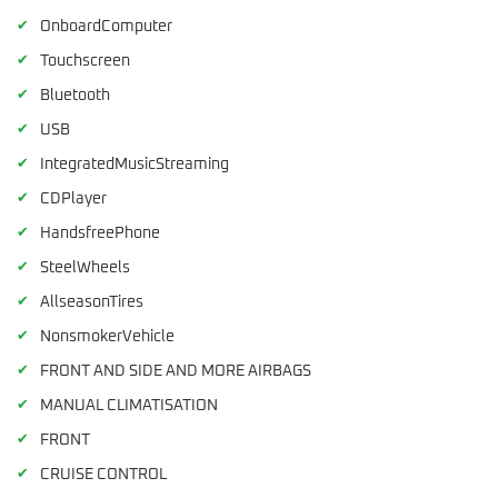
✔
OnboardComputer
✔
Touchscreen
✔
Bluetooth
✔
USB
✔
IntegratedMusicStreaming
✔
CDPlayer
✔
HandsfreePhone
✔
SteelWheels
✔
AllseasonTires
✔
NonsmokerVehicle
✔
FRONT AND SIDE AND MORE AIRBAGS
✔
MANUAL CLIMATISATION
✔
FRONT
✔
CRUISE CONTROL