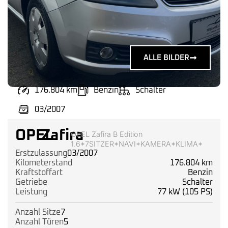
ALLE BILDER
176.804 km
Benzin
Schalter
03/2007
OPEL
Zafira
OPEL Zafira B Edition
1.6*7SITZER*NAVI*KAMERA*KLIMA*
Erstzulassung
03/2007
Kilometerstand
176.804 km
Kraftstoffart
Benzin
Getriebe
Schalter
Leistung
77 kW (105 PS)
Anzahl Sitze
7
Anzahl Türen
5