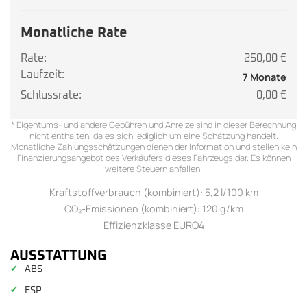
Monatliche Rate
Rate:
250,00 €
Laufzeit:
7 Monate
Schlussrate:
0,00 €
* Eigentums- und andere Gebühren und Anreize sind in dieser Berechnung
nicht enthalten, da es sich lediglich um eine Schätzung handelt.
Monatliche Zahlungsschätzungen dienen der Information und stellen kein
Finanzierungsangebot des Verkäufers dieses Fahrzeugs dar. Es können
weitere Steuern anfallen.
Kraftstoffverbrauch (kombiniert): 5,2 l/100 km
CO₂-Emissionen (kombiniert): 120 g/km
Effizienzklasse EURO4
AUSSTATTUNG
✔
ABS
✔
ESP