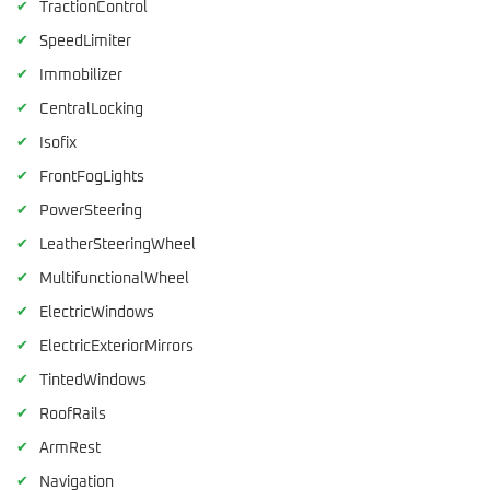
✔
TractionControl
✔
SpeedLimiter
✔
Immobilizer
✔
CentralLocking
✔
Isofix
✔
FrontFogLights
✔
PowerSteering
✔
LeatherSteeringWheel
✔
MultifunctionalWheel
✔
ElectricWindows
✔
ElectricExteriorMirrors
✔
TintedWindows
✔
RoofRails
✔
ArmRest
✔
Navigation