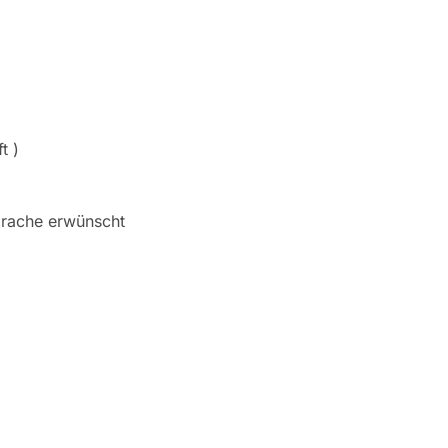
t )
prache erwünscht