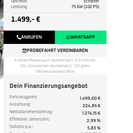
Getriebe
Schalter
Leistung
75 kW (102 PS)
1.499,- €
ANRUFEN
WHATSAPP
PROBEFAHRT VEREINBAREN
Kraftstoffverbrauch (kombiniert): 5,2 l/100 km
CO₂-Emissionen (kombiniert): 120 g/km
Effizienzklasse EURO4
Dein Finanzierungsangebot
Fahrzeugpreis:
1.499,00 €
Anzahlung:
224,85 €
Nettodarlehensbetrag:
1.274,15 €
Effektiver Jahreszins:
2,99 %
Sollzins p.a.:
5,83 %