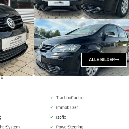
ALLE BILDER
06
TractionControl
✔
Immobilizer
✔
g
Isofix
✔
sherSystem
PowerSteering
✔