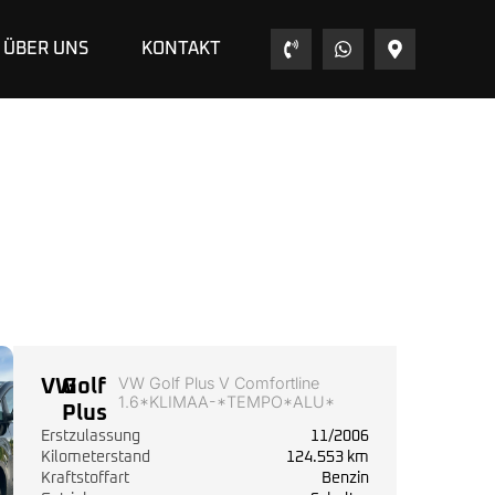
ÜBER UNS
KONTAKT
VW Golf Plus V Comfortline
VW
Golf
1.6*KLIMAA-*TEMPO*ALU*
Plus
Erstzulassung
11/2006
Kilometerstand
124.553 km
Kraftstoffart
Benzin