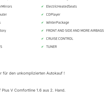
orMirrors
ElectricHeatedSeats
✔
uter
CDPlayer
✔
s
WinterPackage
✔
tory
FRONT AND SIDE AND MORE AIRBAGS
✔
CRUISE CONTROL
✔
RS
TUNER
✔
 für den unkomplizierten Autokauf !
 Plus V Comfortline 1.6 aus 2. Hand.