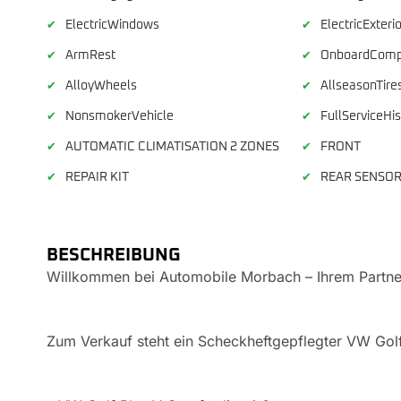
ElectricWindows
ElectricExteri
✔
✔
ArmRest
OnboardComp
✔
✔
AlloyWheels
AllseasonTire
✔
✔
NonsmokerVehicle
FullServiceHis
✔
✔
AUTOMATIC CLIMATISATION 2 ZONES
FRONT
✔
✔
REPAIR KIT
REAR SENSO
✔
✔
BESCHREIBUNG
Willkommen bei Automobile Morbach – Ihrem Partner
Zum Verkauf steht ein Scheckheftgepflegter VW Golf