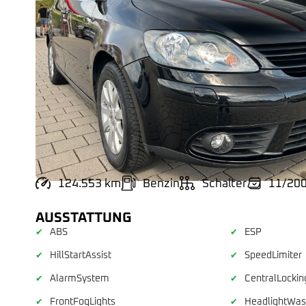
124.553 km
Benzin
Schalter
11/20
AUSSTATTUNG
ABS
ESP
✔
✔
HillStartAssist
SpeedLimiter
✔
✔
AlarmSystem
CentralLockin
✔
✔
FrontFogLights
HeadlightWa
✔
✔