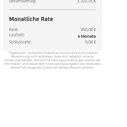
Gesamtbetrag:
1.312,25 €
Monatliche Rate
Rate:
350,00 €
Laufzeit:
4 Monate
Schlussrate:
0,00 €
* Eigentums- und andere Gebühren und Anreize sind in dieser
Berechnung nicht enthalten, da es sich lediglich um eine
Schätzung handelt. Monatliche Zahlungsschätzungen dienen der
Information und stellen kein Finanzierungsangebot des Verkäufers
dieses Fahrzeugs dar. Es können weitere Steuern anfallen.